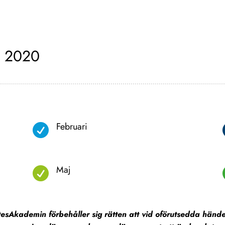
n 2020
Februari

Maj

sAkademin förbehåller sig rätten att vid oförutsedda hände