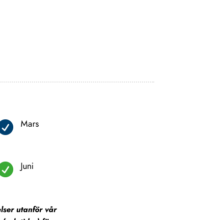
Mars

Juni

lser utanför vår