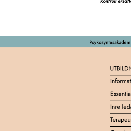
kontroll ersä
Psykosyntesakademi
UTBILD
Informat
Essentia
Inre le
Terapeu