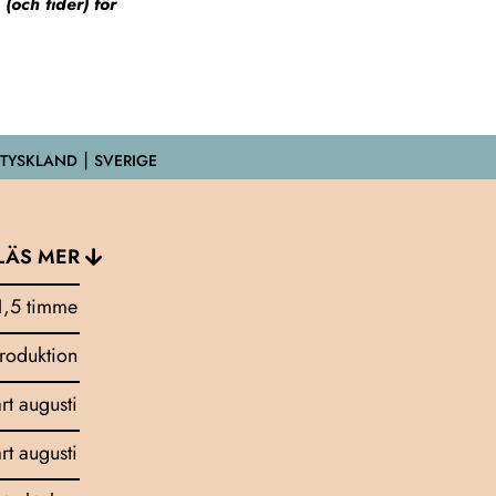
och tider) för
 TYSKLAND ⎮ SVERIGE
LÄS MER
1,5 timme
troduktion
art augusti
art augusti