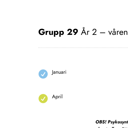
Grupp 29
År 2 – våre
Januari

April

OBS! Psykosynte