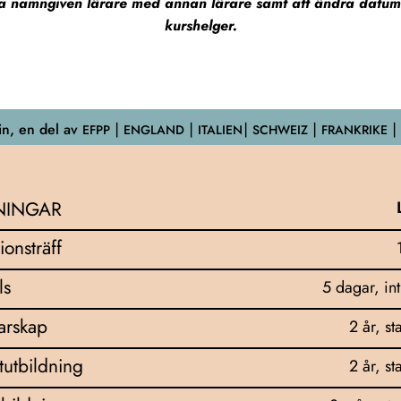
tta namngiven lärare med annan lärare samt att ändra datum (
kurshelger.
n, en del av
EFPP
⎮ ENGLAND ⎮ ITALIEN⎮ SCHWEIZ ⎮ FRANKRIKE ⎮
NINGAR
ionsträff
ls
5 dagar, in
darskap
2 år, st
tutbildning
2 år, st