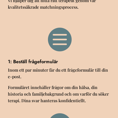
Vi hjälper dig att hitta rätt terapeut genom vår
kvalitetssäkrade matchningsprocess.

1: Beställ frågeformulär
Inom ett par minuter får du ett frågeformulär till din
e-post.
Formuläret innehåller frågor om din hälsa, din
historia och familjebakgrund och om varför du söker
terapi. Dina svar hanteras konfidentiellt.