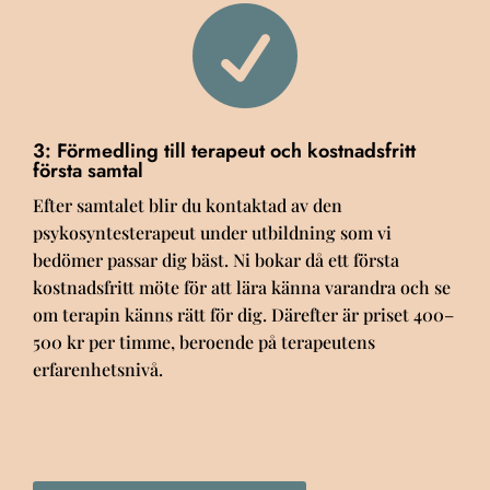

3: Förmedling till terapeut och kostnadsfritt
första samtal
Efter samtalet blir du kontaktad av den
psykosyntesterapeut under utbildning som vi
bedömer passar dig bäst.
Ni bokar då ett första
kostnadsfritt möte
för att lära känna varandra och se
om terapin känns rätt för dig. Därefter är priset
400–
500 kr per timme
, beroende på terapeutens
erfarenhetsnivå.