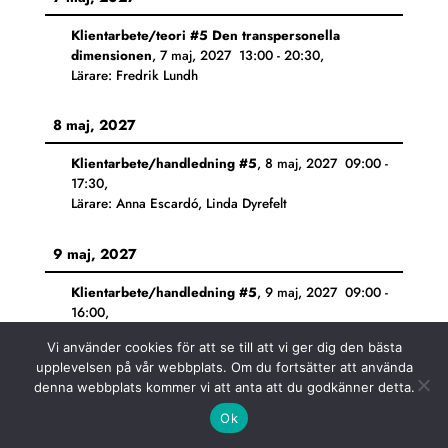
Klientarbete/teori #5 Den transpersonella
dimensionen
,
7 maj, 2027
13:00
-
20:30
,
Lärare: Fredrik Lundh
8 maj, 2027
Klientarbete/handledning #5
,
8 maj, 2027
09:00
-
17:30
,
Lärare: Anna Escardó, Linda Dyrefelt
9 maj, 2027
Klientarbete/handledning #5
,
9 maj, 2027
09:00
-
16:00
,
Lärare: Anna Escardó, Linda Dyrefelt
Vi använder cookies för att se till att vi ger dig den bästa
upplevelsen på vår webbplats. Om du fortsätter att använda
14 maj, 2027
denna webbplats kommer vi att anta att du godkänner detta.
Ok
Global Psykosyntes
,
14 maj, 2027
13:00
-
20:30
,
Lärare: Linda Thörn Elliott