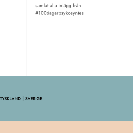
samlat alla inlägg från
#100dagarpsykosyntes
 TYSKLAND ⎮ SVERIGE