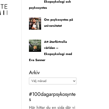
Ekopsykologi och
psykosyntes
Om psykosyntes på
universitetet
Att återförtrolla
världen –
Ekopsykologi med
Eva Sanner
Arkiv
Arkiv
#100dagarpsykosynte
s
Här hittar du en sida där vi