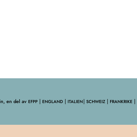
n, en del av
EFPP
⎮ ENGLAND ⎮ ITALIEN⎮ SCHWEIZ ⎮ FRANKRIKE ⎮