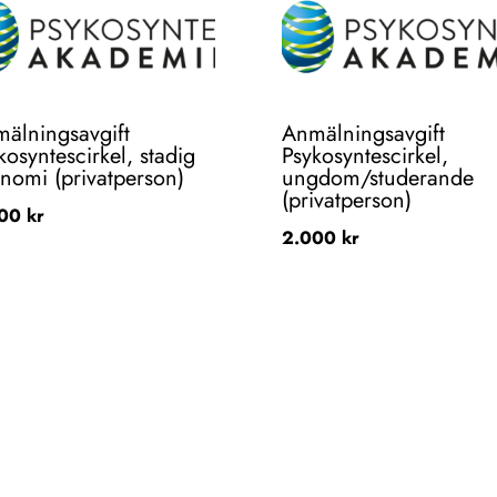
älningsavgift
Anmälningsavgift
kosyntescirkel, stadig
Psykosyntescirkel,
nomi (privatperson)
ungdom/studerande
(privatperson)
000
kr
2.000
kr