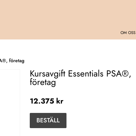
OM OSS
SA®, företag
Kursavgift Essentials PSA®,
företag
12.375
kr
Kursavgift
BESTÄLL
Essentials
PSA®,