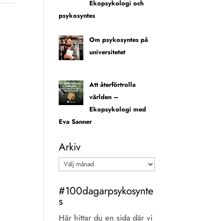
Ekopsykologi och
psykosyntes
Om psykosyntes på
universitetet
Att återförtrolla
världen –
Ekopsykologi med
Eva Sanner
Arkiv
Arkiv
#100dagarpsykosynte
s
Här hittar du en sida där vi