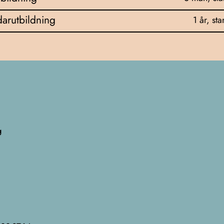
arutbildning
1 år, sta
g