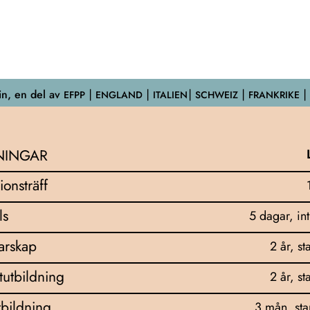
n, en del av
EFPP
⎮ ENGLAND ⎮ ITALIEN⎮ SCHWEIZ ⎮ FRANKRIKE ⎮
NINGAR
ionsträff
ls
5 dagar, in
darskap
2 år, st
tutbildning
2 år, st
bildning
3 mån, sta