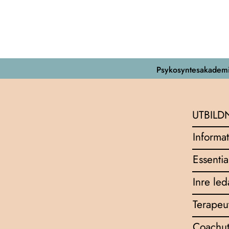
Psykosyntesakademi
UTBILD
Informat
Essentia
Inre le
Terapeu
Coachut