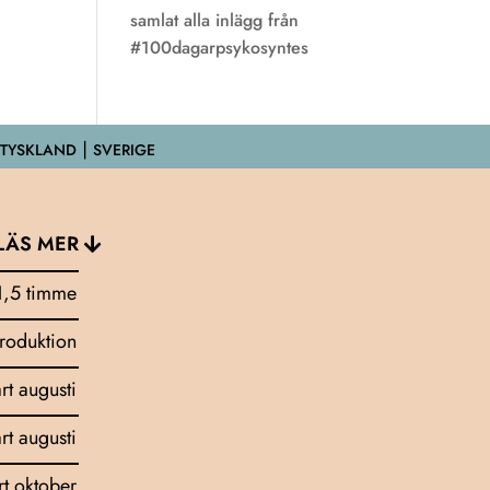
samlat alla inlägg från
#100dagarpsykosyntes
 TYSKLAND ⎮ SVERIGE
LÄS MER
1,5 timme
troduktion
art augusti
art augusti
rt oktober