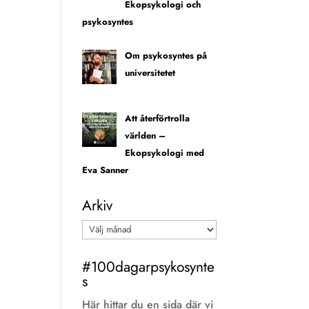
Ekopsykologi och
psykosyntes
Om psykosyntes på
universitetet
Att återförtrolla
världen –
Ekopsykologi med
Eva Sanner
Arkiv
Arkiv
#100dagarpsykosynte
s
Här hittar du en sida där vi