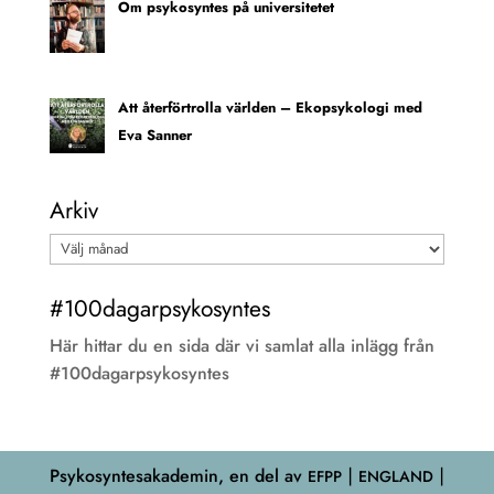
Om psykosyntes på universitetet
Att återförtrolla världen – Ekopsykologi med
Eva Sanner
Arkiv
Arkiv
#100dagarpsykosyntes
Här hittar du en sida där vi samlat alla inlägg från
#100dagarpsykosyntes
Psykosyntesakademin, en del av
EFPP
⎮ ENGLAND ⎮