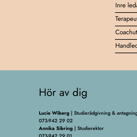
Inre le
Terapeu
Coachut
Handled
Hör av dig
Lucie Wiberg
| Studierådgivning & antagnin
073-942 29 02
Annika Sibring
| Studierektor
073-942 29 01