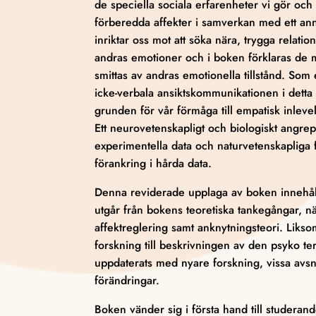
de speciella sociala erfarenheter vi gör och
förberedda affekter i samverkan med ett ann
inriktar oss mot att söka nära, trygga relation
andras emotioner och i boken förklaras de m
smittas av andras emotionella tillstånd. So
icke-verbala ansiktskommunikationen i detta
grunden för vår förmåga till empatisk inleve
Ett neurovetenskapligt och biologiskt angrepp
experimentella data och naturvetenskapliga
förankring i hårda data.
Denna reviderade upplaga av boken innehålle
utgår från bokens teoretiska tankegångar, n
affektreglering samt anknytningsteori. Likso
forskning till beskrivningen av den psyko
uppdaterats med nyare forskning, vissa av
förändringar.
Boken vänder sig i första hand till studerand