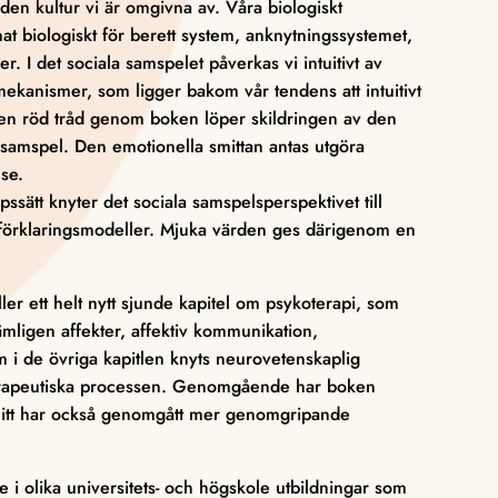
 den kultur vi är omgivna av. Våra biologiskt
at biologiskt för berett system, anknytningssystemet,
er. I det sociala samspelet påverkas vi intuitivt av
ekanismer, som ligger bakom vår tendens att intuitivt
m en röd tråd genom boken löper skildringen av den
 samspel. Den emotionella smittan antas utgöra
lse.
ssätt knyter det sociala samspelsperspektivet till
 förklaringsmodeller. Mjuka värden ges därigenom en
r ett helt nytt sjunde kapitel om psykoterapi, som
ämligen affekter, affektiv kommunikation,
m i de övriga kapitlen knyts neurovetenskaplig
 terapeutiska processen. Genomgående har boken
snitt har också genomgått mer genomgripande
e i olika universitets- och högskole utbildningar som