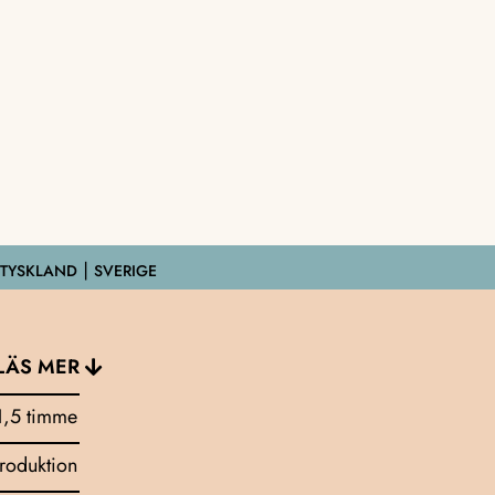
 TYSKLAND ⎮ SVERIGE
LÄS MER
1,5 timme
troduktion