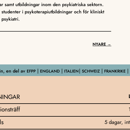
ar samt utbildningar inom den psykiatriska sektorn.
studenter i psykoterapiutbildningar och för kliniskt
psykiatri.
NYARE
→
n, en del av
EFPP
⎮ ENGLAND ⎮ ITALIEN⎮ SCHWEIZ ⎮ FRANKRIKE ⎮
NINGAR
ionsträff
ls
5 dagar, in