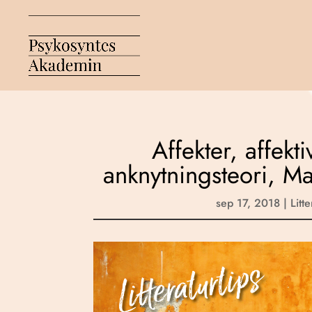
Affekter, affek
anknytningsteori, M
sep 17, 2018
|
Litte