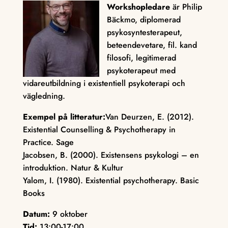
Workshopledare
är Philip
Bäckmo, diplomerad
psykosyntesterapeut,
beteendevetare, fil. kand
filosofi, legitimerad
psykoterapeut med
vidareutbildning i existentiell psykoterapi och
vägledning.
Exempel på litteratur:
Van Deurzen, E. (2012).
Existential Counselling & Psychotherapy in
Practice. Sage
Jacobsen, B. (2000). Existensens psykologi – en
introduktion. Natur & Kultur
Yalom, I. (1980). Existential psychotherapy. Basic
Books
Datum:
9 oktober
Tid:
13:00-17:00