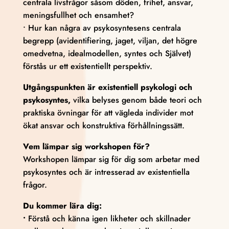
centrala livsfrågor såsom döden, frihet, ansvar,
meningsfullhet och ensamhet?
• Hur kan några av psykosyntesens centrala
begrepp (avidentifiering, jaget, viljan, det högre
omedvetna, idealmodellen, syntes och Självet)
förstås ur ett existentiellt perspektiv.
Utgångspunkten är existentiell psykologi och
psykosyntes,
vilka belyses genom både teori och
praktiska övningar för att vägleda individer mot
ökat ansvar och konstruktiva förhållningssätt.
Vem lämpar sig workshopen för?
​Workshopen lämpar sig för dig som arbetar med
psykosyntes och är intresserad av existentiella
frågor.
Du kommer lära dig:
•
Förstå och känna igen likheter och skillnader