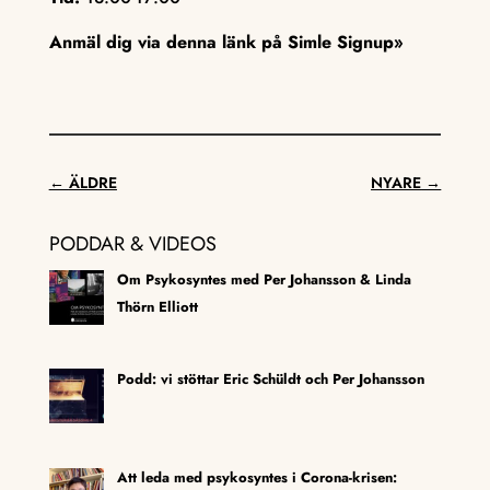
Anmäl dig via denna länk på Simle Signup»
←
ÄLDRE
NYARE
→
PODDAR & VIDEOS
Om Psykosyntes med Per Johansson & Linda
Thörn Elliott
Podd: vi stöttar Eric Schüldt och Per Johansson
Att leda med psykosyntes i Corona-krisen: