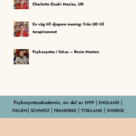
Charlotta Ozaki Macias, UD
En väg till djupare mening: Från UD till
terapirummet
Psykosyntes i fokus – Rosie Manton
Psykosyntesakademin, en del av
EFPP
⎮ ENGLAND ⎮
ITALIEN⎮ SCHWEIZ ⎮ FRANKRIKE ⎮ TYSKLAND ⎮ SVERIGE