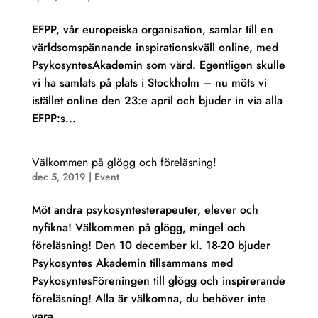
EFPP, vår europeiska organisation, samlar till en
världsomspännande inspirationskväll online, med
PsykosyntesAkademin som värd. Egentligen skulle
vi ha samlats på plats i Stockholm – nu möts vi
istället online den 23:e april och bjuder in via alla
EFPP:s...
Välkommen på glögg och föreläsning!
dec 5, 2019
|
Event
Möt andra psykosyntesterapeuter, elever och
nyfikna! Välkommen på glögg, mingel och
föreläsning! Den 10 december kl. 18-20 bjuder
Psykosyntes Akademin tillsammans med
PsykosyntesFöreningen till glögg och inspirerande
föreläsning! Alla är välkomna, du behöver inte
vara...