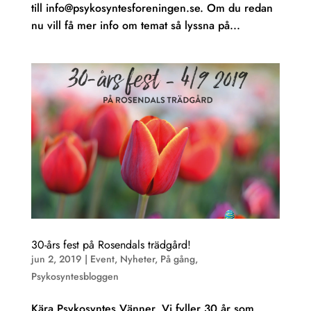
till info@psykosyntesforeningen.se. Om du redan
nu vill få mer info om temat så lyssna på...
30-års fest på Rosendals trädgård!
jun 2, 2019
|
Event
,
Nyheter
,
På gång
,
Psykosyntesbloggen
Kära Psykosyntes Vänner, Vi fyller 30 år som