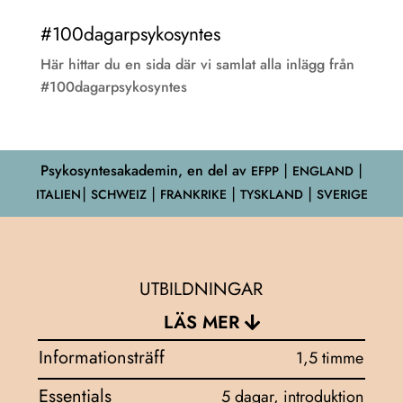
#100dagarpsykosyntes
Här hittar du en sida där vi samlat alla inlägg från
#100dagarpsykosyntes
Psykosyntesakademin, en del av
EFPP
⎮ ENGLAND ⎮
ITALIEN⎮ SCHWEIZ ⎮ FRANKRIKE ⎮ TYSKLAND ⎮ SVERIGE
UTBILDNINGAR
LÄS MER
Informationsträff
1,5 timme
Essentials
5 dagar, introduktion