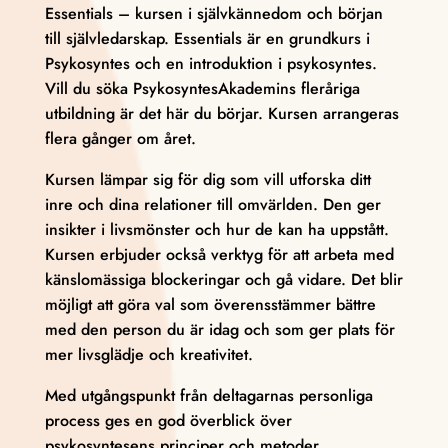
Essentials – kursen i självkännedom och början
till självledarskap. Essentials är en grundkurs i
Psykosyntes och en introduktion i psykosyntes.
Vill du söka PsykosyntesAkademins fleråriga
utbildning är det här du börjar. Kursen arrangeras
flera gånger om året.
Kursen lämpar sig för dig som vill utforska ditt
inre och dina relationer till omvärlden. Den ger
insikter i livsmönster och hur de kan ha uppstått.
Kursen erbjuder också verktyg för att arbeta med
känslomässiga blockeringar och gå vidare. Det blir
möjligt att göra val som överensstämmer bättre
med den person du är idag och som ger plats för
mer livsglädje och kreativitet.
Med utgångspunkt från deltagarnas personliga
process ges en god överblick över
psykosyntesens principer och metoder.