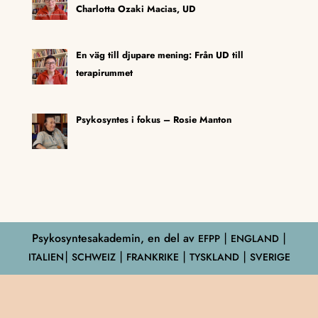
Charlotta Ozaki Macias, UD
En väg till djupare mening: Från UD till
terapirummet
Psykosyntes i fokus – Rosie Manton
Psykosyntesakademin, en del av
EFPP
⎮ ENGLAND ⎮
ITALIEN⎮ SCHWEIZ ⎮ FRANKRIKE ⎮ TYSKLAND ⎮ SVERIGE