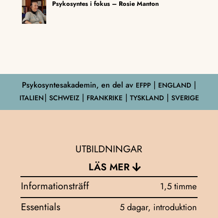
Psykosyntes i fokus – Rosie Manton
Psykosyntesakademin, en del av
EFPP
⎮ ENGLAND ⎮
ITALIEN⎮ SCHWEIZ ⎮ FRANKRIKE ⎮ TYSKLAND ⎮ SVERIGE
UTBILDNINGAR
LÄS MER
Informationsträff
1,5 timme
Essentials
5 dagar, introduktion