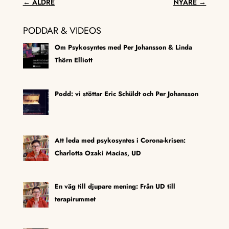
←
ÄLDRE
NYARE
→
PODDAR & VIDEOS
Om Psykosyntes med Per Johansson & Linda
Thörn Elliott
Podd: vi stöttar Eric Schüldt och Per Johansson
Att leda med psykosyntes i Corona-krisen:
Charlotta Ozaki Macias, UD
En väg till djupare mening: Från UD till
terapirummet