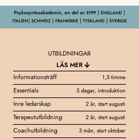
Psykosyntesakademin, en del av
EFPP
⎮ ENGLAND ⎮
ITALIEN⎮ SCHWEIZ ⎮ FRANKRIKE ⎮ TYSKLAND ⎮ SVERIGE
UTBILDNINGAR
LÄS MER
Informationsträff
1,5 timme
Essentials
5 dagar, introduktion
Inre ledarskap
2 år, start augusti
Terapeututbildning
2 år, start augusti
Coachutbildning
3 mån, start oktober