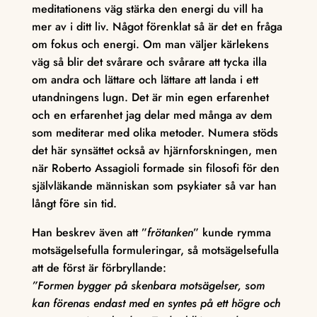
meditationens väg stärka den energi du vill ha
mer av i ditt liv. Något förenklat så är det en fråga
om fokus och energi. Om man väljer kärlekens
väg så blir det svårare och svårare att tycka illa
om andra och lättare och lättare att landa i ett
utandningens lugn. Det är min egen erfarenhet
och en erfarenhet jag delar med många av dem
som mediterar med olika metoder. Numera stöds
det här synsättet också av hjärnforskningen, men
när Roberto Assagioli formade sin filosofi för den
självläkande människan som psykiater så var han
långt före sin tid.
Han beskrev även att ”
frötanken
” kunde rymma
motsägelsefulla formuleringar, så motsägelsefulla
att de först är förbryllande:
”Formen bygger på skenbara motsägelser, som
kan förenas endast med en syntes på ett högre och