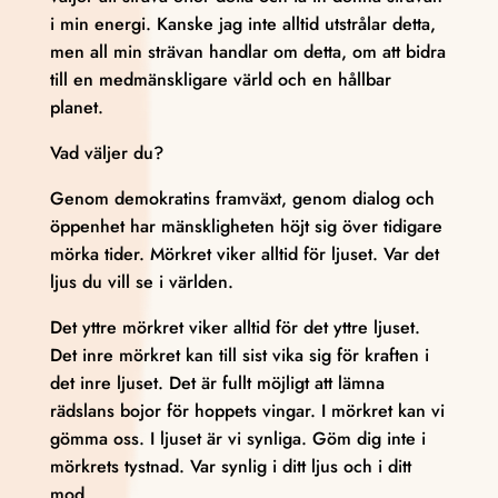
i min energi. Kanske jag inte alltid utstrålar detta,
men all min strävan handlar om detta, om att bidra
till en medmänskligare värld och en hållbar
planet.
Vad väljer du?
Genom demokratins framväxt, genom dialog och
öppenhet har mänskligheten höjt sig över tidigare
mörka tider. Mörkret viker alltid för ljuset. Var det
ljus du vill se i världen.
Det yttre mörkret viker alltid för det yttre ljuset.
Det inre mörkret kan till sist vika sig för kraften i
det inre ljuset. Det är fullt möjligt att lämna
rädslans bojor för hoppets vingar. I mörkret kan vi
gömma oss. I ljuset är vi synliga. Göm dig inte i
mörkrets tystnad. Var synlig i ditt ljus och i ditt
mod.