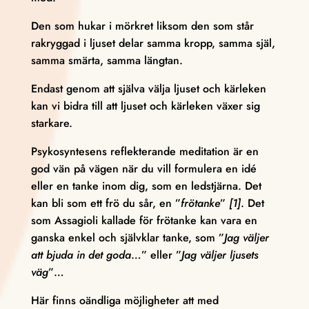
Den som hukar i mörkret liksom den som står
rakryggad i ljuset delar samma kropp, samma själ,
samma smärta, samma längtan.
Endast genom att själva välja ljuset och kärleken
kan vi bidra till att ljuset och kärleken växer sig
starkare.
Psykosyntesens reflekterande meditation är en
god vän på vägen när du vill formulera en idé
eller en tanke inom dig, som en ledstjärna. Det
kan bli som ett frö du sår, en ”
frötanke
”
[1]
. Det
som Assagioli kallade för frötanke kan vara en
ganska enkel och självklar tanke, som ”
Jag väljer
att bjuda in det goda
…” eller ”
Jag väljer ljusets
väg
”…
Här finns oändliga möjligheter att med