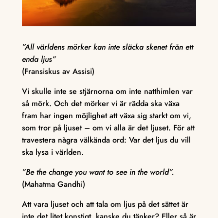
”All världens mörker kan inte släcka skenet från ett
enda ljus”
(Fransiskus av Assisi)
Vi skulle inte se stjärnorna om inte natthimlen var
så mörk. Och det mörker vi är rädda ska växa
fram har ingen möjlighet att växa sig starkt om vi,
som tror på ljuset – om vi alla är det ljuset. För att
travestera några välkända ord: Var det ljus du vill
ska lysa i världen.
”Be the change you want to see in the world”.
(Mahatma Gandhi)
Att vara ljuset och att tala om ljus på det sättet är
inte det litet konstigt, kanske du tänker? Eller så är