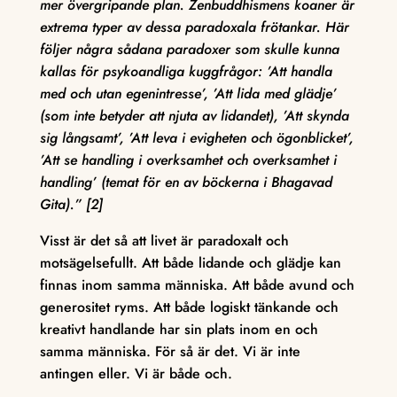
mer övergripande plan. Zenbuddhismens koaner är
extrema typer av dessa paradoxala frötankar. Här
följer några sådana paradoxer som skulle kunna
kallas för psykoandliga kuggfrågor: ’Att handla
med och utan egenintresse’, ’Att lida med glädje’
(som inte betyder att njuta av lidandet), ’Att skynda
sig långsamt’, ’Att leva i evigheten och ögonblicket’,
’Att se handling i overksamhet och overksamhet i
handling’ (temat för en av böckerna i Bhagavad
Gita).” [2]
Visst är det så att livet är paradoxalt och
motsägelsefullt. Att både lidande och glädje kan
finnas inom samma människa. Att både avund och
generositet ryms. Att både logiskt tänkande och
kreativt handlande har sin plats inom en och
samma människa. För så är det. Vi är inte
antingen eller. Vi är både och.