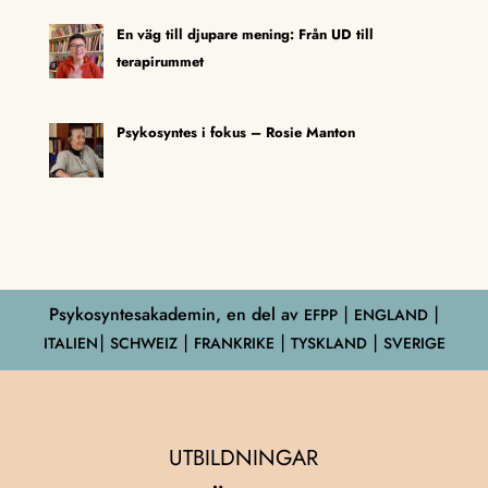
En väg till djupare mening: Från UD till
terapirummet
Psykosyntes i fokus – Rosie Manton
Psykosyntesakademin, en del av
EFPP
⎮ ENGLAND ⎮
ITALIEN⎮ SCHWEIZ ⎮ FRANKRIKE ⎮ TYSKLAND ⎮ SVERIGE
UTBILDNINGAR