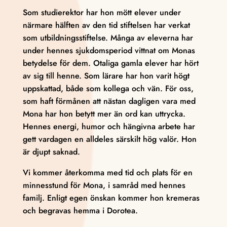
Som studierektor har hon mött elever under
närmare hälften av den tid stiftelsen har verkat
som utbildningsstiftelse. Många av eleverna har
under hennes sjukdomsperiod vittnat om Monas
betydelse för dem. Otaliga gamla elever har hört
av sig till henne. Som lärare har hon varit högt
uppskattad, både som kollega och vän. För oss,
som haft förmånen att nästan dagligen vara med
Mona har hon betytt mer än ord kan uttrycka.
Hennes energi, humor och hängivna arbete har
gett vardagen en alldeles särskilt hög valör. Hon
är djupt saknad.
Vi kommer återkomma med tid och plats för en
minnesstund för Mona, i samråd med hennes
familj. Enligt egen önskan kommer hon kremeras
och begravas hemma i Dorotea.