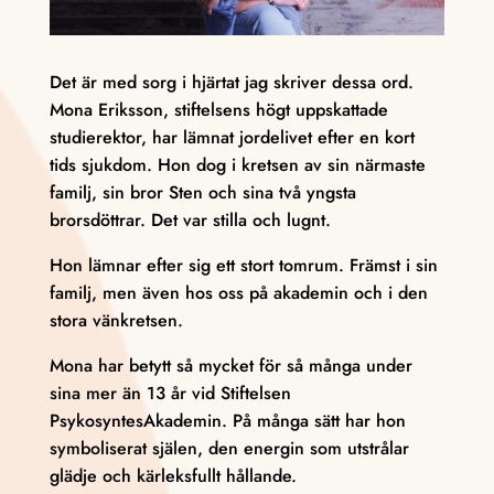
Det är med sorg i hjärtat jag skriver dessa ord.
Mona Eriksson, stiftelsens högt uppskattade
studierektor, har lämnat jordelivet efter en kort
tids sjukdom. Hon dog i kretsen av sin närmaste
familj, sin bror Sten och sina två yngsta
brorsdöttrar. Det var stilla och lugnt.
Hon lämnar efter sig ett stort tomrum. Främst i sin
familj, men även hos oss på akademin och i den
stora vänkretsen.
Mona har betytt så mycket för så många under
sina mer än 13 år vid Stiftelsen
PsykosyntesAkademin. På många sätt har hon
symboliserat själen, den energin som utstrålar
glädje och kärleksfullt hållande.