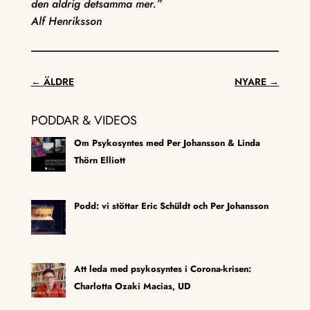
den aldrig detsamma mer.”
Alf Henriksson
←
ÄLDRE
NYARE
→
PODDAR & VIDEOS
Om Psykosyntes med Per Johansson & Linda
Thörn Elliott
Podd: vi stöttar Eric Schüldt och Per Johansson
Att leda med psykosyntes i Corona-krisen:
Charlotta Ozaki Macias, UD