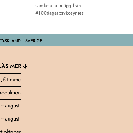
samlat alla inlägg från
#100dagarpsykosyntes
 TYSKLAND ⎮ SVERIGE
LÄS MER
1,5 timme
troduktion
art augusti
art augusti
rt oktober