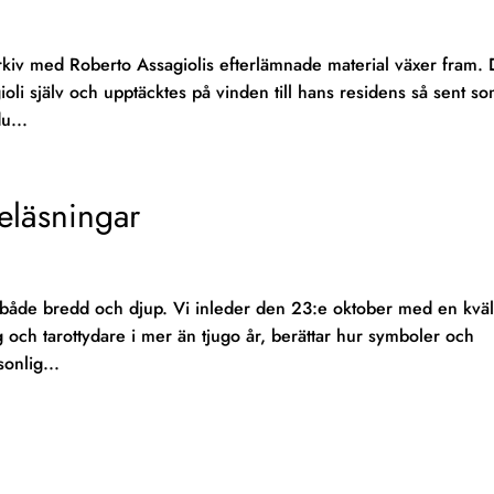
rkiv med Roberto Assagiolis efterlämnade material växer fram.
oli själv och upptäcktes på vinden till hans residens så sent so
u...
eläsningar
 både bredd och djup. Vi inleder den 23:e oktober med en kväll
 och tarottydare i mer än tjugo år, berättar hur symboler och
sonlig...