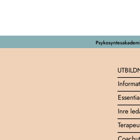
Psykosyntesakademi
UTBILD
Informat
Essentia
Inre le
Terapeu
Coachut