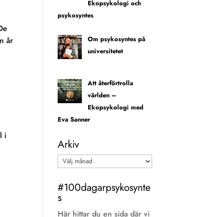
Ekopsykologi och
psykosyntes
 De
Om psykosyntes på
m år
universitetet
Att återförtrolla
världen –
Ekopsykologi med
Eva Sanner
 i
Arkiv
Arkiv
#100dagarpsykosynte
s
Här hittar du en sida där vi