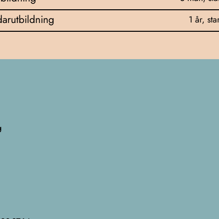
arutbildning
1 år, sta
g