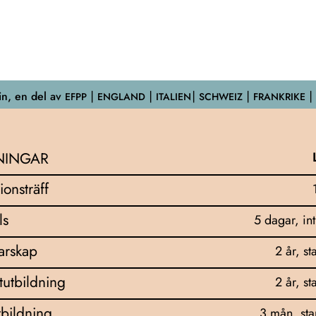
n, en del av
EFPP
⎮ ENGLAND ⎮ ITALIEN⎮ SCHWEIZ ⎮ FRANKRIKE ⎮
NINGAR
ionsträff
ls
5 dagar, in
darskap
2 år, st
tutbildning
2 år, st
bildning
3 mån, sta