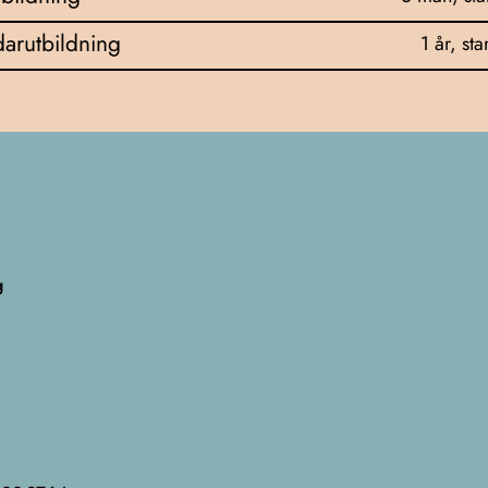
arutbildning
1 år, sta
g