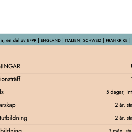
n, en del av
EFPP
⎮ ENGLAND ⎮ ITALIEN⎮ SCHWEIZ ⎮ FRANKRIKE ⎮
NINGAR
ionsträff
ls
5 dagar, in
darskap
2 år, st
tutbildning
2 år, st
bildning
3 mån, sta