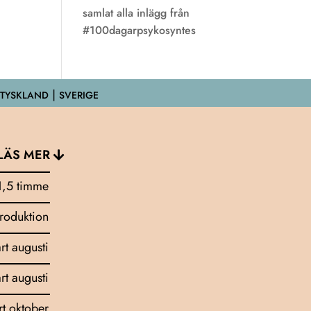
samlat alla inlägg från
#100dagarpsykosyntes
 TYSKLAND ⎮ SVERIGE
LÄS MER
1,5 timme
troduktion
art augusti
art augusti
rt oktober