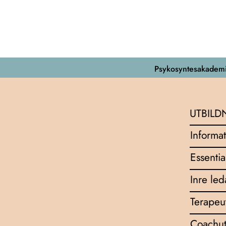
Psykosyntesakademi
UTBILD
Informat
Essentia
Inre le
Terapeu
Coachut