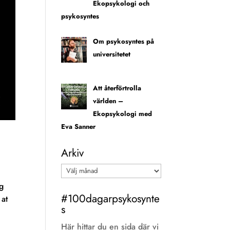
Ekopsykologi och
psykosyntes
Om psykosyntes på
universitetet
Att återförtrolla
världen –
Ekopsykologi med
Eva Sanner
Arkiv
Arkiv
ng
#100dagarpsykosynte
 at
s
Här hittar du en sida där vi