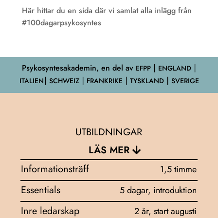
Här hittar du en sida där vi samlat alla inlägg från
#100dagarpsykosyntes
Psykosyntesakademin, en del av
EFPP
⎮ ENGLAND ⎮
ITALIEN⎮ SCHWEIZ ⎮ FRANKRIKE ⎮ TYSKLAND ⎮ SVERIGE
UTBILDNINGAR
LÄS MER
Informationsträff
1,5 timme
Essentials
5 dagar, introduktion
Inre ledarskap
2 år, start augusti