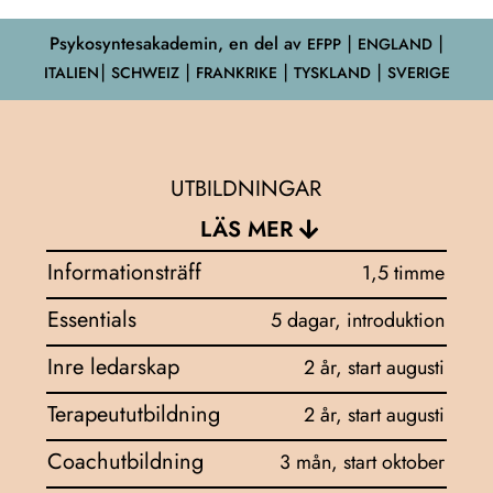
Psykosyntesakademin, en del av
EFPP
⎮ ENGLAND ⎮
ITALIEN⎮ SCHWEIZ ⎮ FRANKRIKE ⎮ TYSKLAND ⎮ SVERIGE
UTBILDNINGAR
LÄS MER
Informationsträff
1,5 timme
Essentials
5 dagar, introduktion
Inre ledarskap
2 år, start augusti
Terapeututbildning
2 år, start augusti
Coachutbildning
3 mån, start oktober