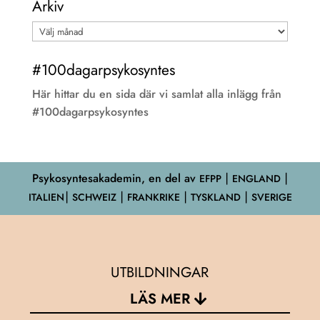
Arkiv
Arkiv
#100dagarpsykosyntes
Här hittar du en sida där vi samlat alla inlägg från
#100dagarpsykosyntes
Psykosyntesakademin, en del av
EFPP
⎮ ENGLAND ⎮
ITALIEN⎮ SCHWEIZ ⎮ FRANKRIKE ⎮ TYSKLAND ⎮ SVERIGE
UTBILDNINGAR
LÄS MER