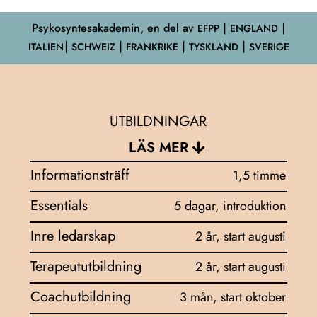
Psykosyntesakademin, en del av
EFPP
⎮ ENGLAND ⎮
ITALIEN⎮ SCHWEIZ ⎮ FRANKRIKE ⎮ TYSKLAND ⎮ SVERIGE
UTBILDNINGAR
LÄS MER
Informationsträff
1,5 timme
Essentials
5 dagar, introduktion
Inre ledarskap
2 år, start augusti
Terapeututbildning
2 år, start augusti
Coachutbildning
3 mån, start oktober