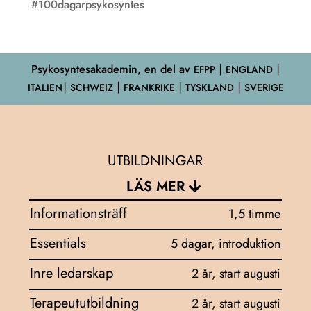
#100dagarpsykosyntes
Psykosyntesakademin, en del av
EFPP
⎮ ENGLAND ⎮
ITALIEN⎮ SCHWEIZ ⎮ FRANKRIKE ⎮ TYSKLAND ⎮ SVERIGE
UTBILDNINGAR
LÄS MER
Informationsträff
1,5 timme
Essentials
5 dagar, introduktion
Inre ledarskap
2 år, start augusti
Terapeututbildning
2 år, start augusti