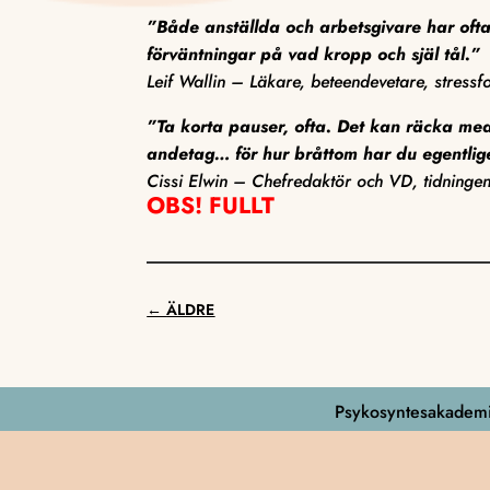
”Både anställda och arbetsgivare har ofta
förväntningar på vad kropp och själ tål.”
Leif Wallin – Läkare, beteendevetare, stressfo
”Ta korta pauser, ofta. Det kan räcka me
andetag… för hur bråttom har du egentli
Cissi Elwin – Chefredaktör och VD, tidninge
OBS! FULLT
←
ÄLDRE
Psykosyntesakademi