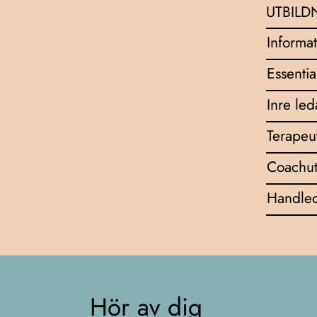
UTBILD
Informat
Essentia
Inre le
Terapeu
Coachut
Handled
Hör av dig