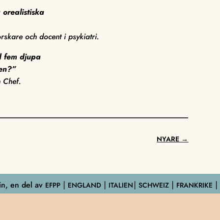
 orealistiska
rskare och docent i psykiatri.
d fem djupa
gen?”
n Chef.
NYARE
→
n, en del av
EFPP
⎮ ENGLAND ⎮ ITALIEN⎮ SCHWEIZ ⎮ FRANKRIKE ⎮