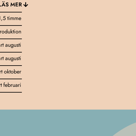
LÄS MER
1,5 timme
troduktion
art augusti
art augusti
rt oktober
rt februari