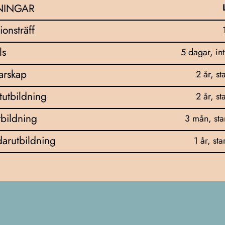
NINGAR
ionsträff
ls
5 dagar, in
darskap
2 år, st
tutbildning
2 år, st
bildning
3 mån, sta
arutbildning
1 år, sta