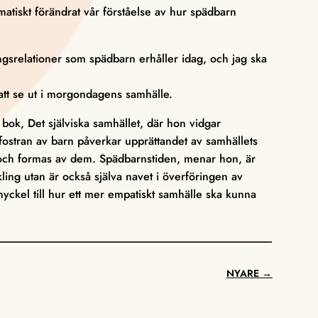
tiskt förändrat vår förståelse av hur spädbarn
srelationer som spädbarn erhåller idag, och jag ska
tt se ut i morgondagens samhälle.
ok, Det själviska samhället, där hon vidgar
fostran av barn påverkar upprättandet av samhällets
 och formas av dem. Spädbarnstiden, menar hon, är
kling utan är också själva navet i överföringen av
 nyckel till hur ett mer empatiskt samhälle ska kunna
NYARE
→