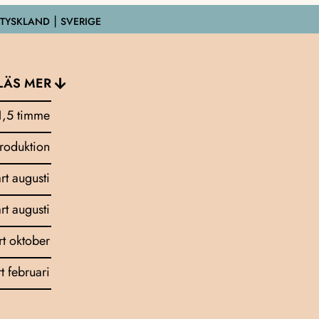
 TYSKLAND ⎮ SVERIGE
LÄS MER
1,5 timme
troduktion
art augusti
art augusti
rt oktober
rt februari