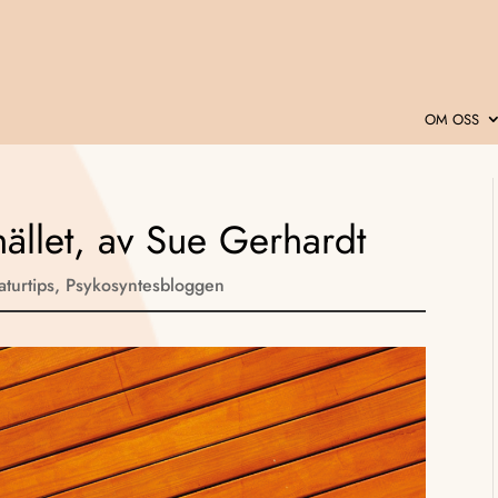
OM OSS
hället, av Sue Gerhardt
raturtips
,
Psykosyntesbloggen