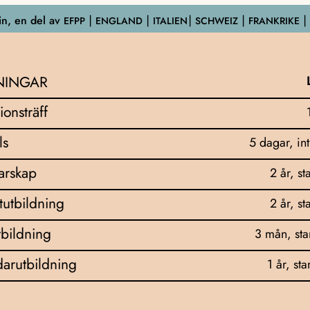
n, en del av
EFPP
⎮ ENGLAND ⎮ ITALIEN⎮ SCHWEIZ ⎮ FRANKRIKE ⎮
NINGAR
ionsträff
ls
5 dagar, in
darskap
2 år, st
tutbildning
2 år, st
bildning
3 mån, sta
arutbildning
1 år, sta