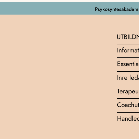
Psykosyntesakademi
UTBILD
Informat
Essentia
Inre le
Terapeu
Coachut
Handled