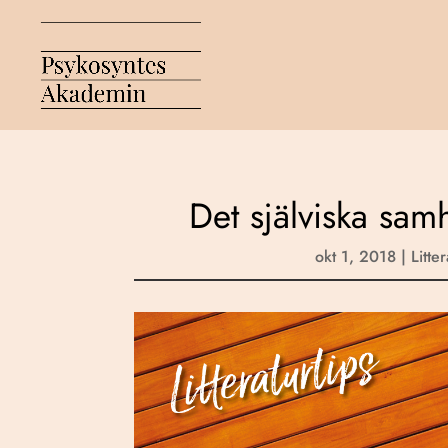
Det själviska sam
okt 1, 2018
|
Litte