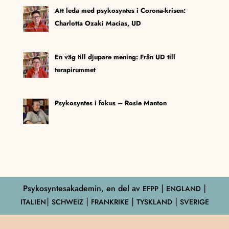
Att leda med psykosyntes i Corona-krisen:
Charlotta Ozaki Macias, UD
En väg till djupare mening: Från UD till
terapirummet
Psykosyntes i fokus – Rosie Manton
Psykosyntesakademin, en del av
EFPP
⎮ ENGLAND ⎮
ITALIEN⎮ SCHWEIZ ⎮ FRANKRIKE ⎮ TYSKLAND ⎮ SVERIGE