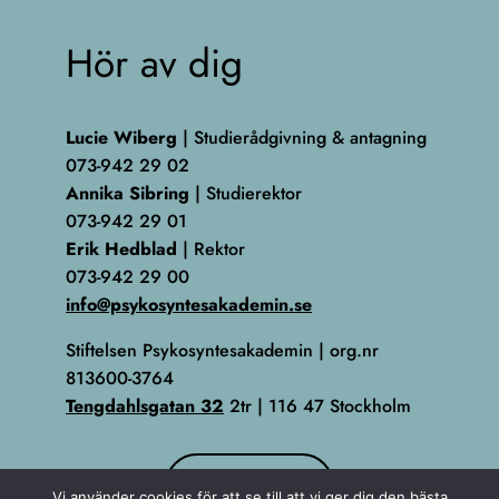
Hör av dig
Lucie Wiberg
| Studierådgivning & antagning
073-942 29 02
Annika Sibring
| Studierektor
073-942 29 01
Erik Hedblad
| Rektor
073-942 29 00
info@psykosyntesakademin.se
Stiftelsen Psykosyntesakademin | org.nr
813600-3764
Tengdahlsgatan 32
2tr | 116 47 Stockholm
KONTAKT
Vi använder cookies för att se till att vi ger dig den bästa