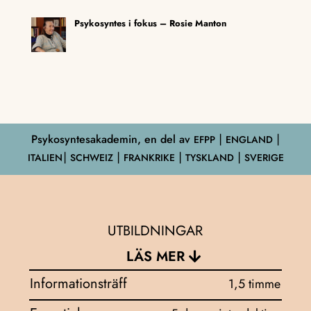
Psykosyntes i fokus – Rosie Manton
Psykosyntesakademin, en del av
EFPP
⎮ ENGLAND ⎮
ITALIEN⎮ SCHWEIZ ⎮ FRANKRIKE ⎮ TYSKLAND ⎮ SVERIGE
UTBILDNINGAR
LÄS MER
Informationsträff
1,5 timme