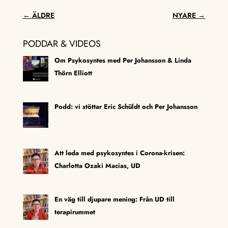
←
ÄLDRE
NYARE
→
PODDAR & VIDEOS
Om Psykosyntes med Per Johansson & Linda
Thörn Elliott
Podd: vi stöttar Eric Schüldt och Per Johansson
Att leda med psykosyntes i Corona-krisen:
Charlotta Ozaki Macias, UD
En väg till djupare mening: Från UD till
terapirummet