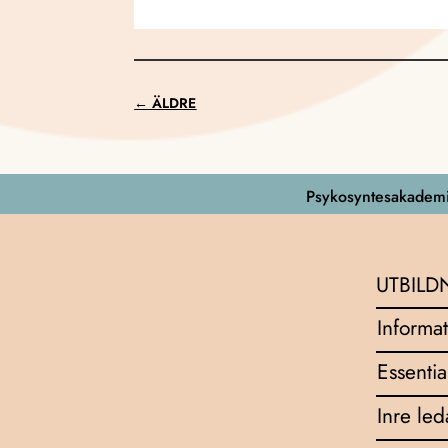
←
ÄLDRE
Psykosyntesakademi
UTBILD
Informat
Essentia
Inre le