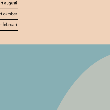
art augusti
rt oktober
rt februari