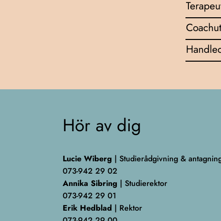
Terapeu
Coachut
Handled
Hör av dig
Lucie Wiberg
| Studierådgivning & antagnin
073-942 29 02
Annika Sibring
| Studierektor
073-942 29 01
Erik Hedblad
| Rektor
073-942 29 00