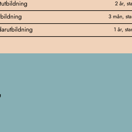
tutbildning
2 år, st
bildning
3 mån, sta
arutbildning
1 år, sta
g