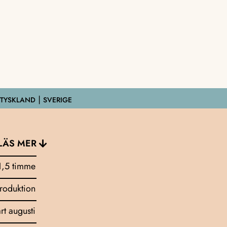
 TYSKLAND ⎮ SVERIGE
LÄS MER
1,5 timme
troduktion
art augusti