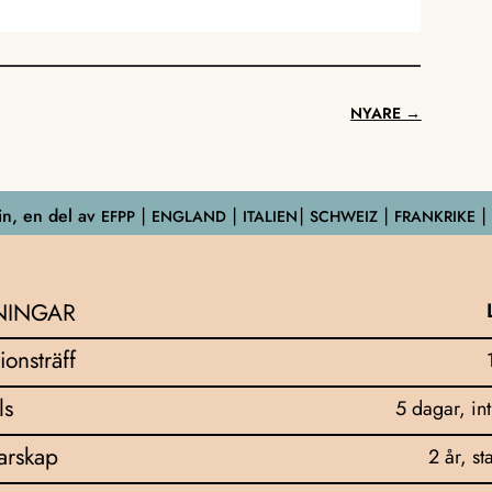
NYARE
→
n, en del av
EFPP
⎮ ENGLAND ⎮ ITALIEN⎮ SCHWEIZ ⎮ FRANKRIKE ⎮
NINGAR
ionsträff
ls
5 dagar, in
darskap
2 år, st