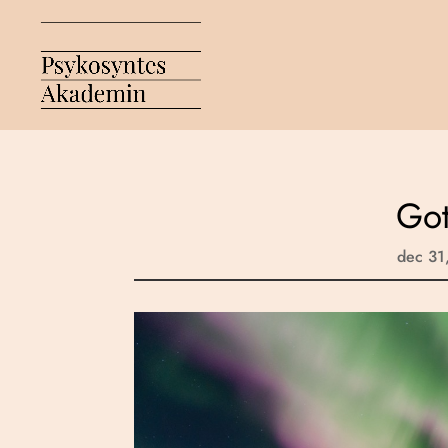
Got
dec 31