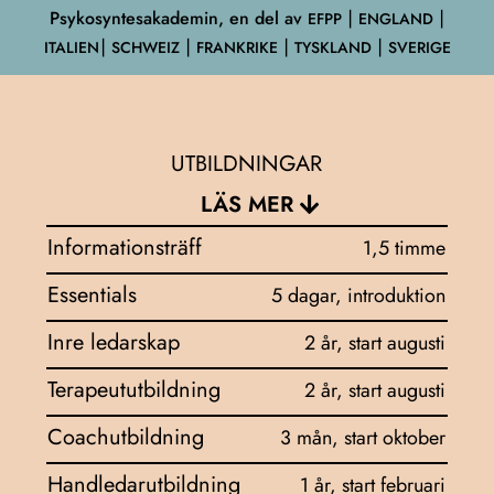
Psykosyntesakademin, en del av
EFPP
⎮ ENGLAND ⎮
ITALIEN⎮ SCHWEIZ ⎮ FRANKRIKE ⎮ TYSKLAND ⎮ SVERIGE
UTBILDNINGAR
LÄS MER
Informationsträff
1,5 timme
Essentials
5 dagar, introduktion
Inre ledarskap
2 år, start augusti
Terapeututbildning
2 år, start augusti
Coachutbildning
3 mån, start oktober
Handledarutbildning
1 år, start februari